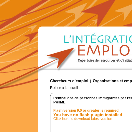
Chercheurs d’emploi
Organisations et emp
|
Retour à l’accueil
L’embauche de personnes immigrantes par l’e
PRIIME
Flash version 9,0 or greater is required
You have no flash plugin installed
Click here to download latest version